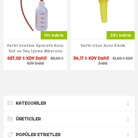
19% indirim
33% indirim
Kerbl Uzatma Aparatlı Kuzu
Kerbl Uzun Kuzu Emzik
Süt ve İlaç İçirme Biberonu
657,02 ₺ KDV Dahil
34,17 ₺ KDV Dahil
811,00 ₺
51,00 ₺ KDV
KDV Dahil
Dahil
KATEGORILER
ÜRETICILER
POPÜLER ETIKETLER