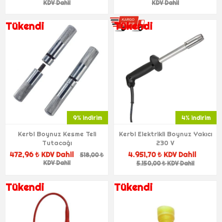
KDV Dahil
KDV Dahil
Tükendi
Tükendi
9% indirim
4% indirim
Kerbl Boynuz Kesme Teli
Kerbl Elektrikli Boynuz Yakıcı
Tutacağı
230 V
472,96 ₺ KDV Dahil
4.951,70 ₺ KDV Dahil
518,00 ₺
KDV Dahil
5.150,00 ₺ KDV Dahil
Tükendi
Tükendi