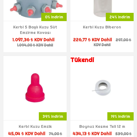
0% indirim
24% indirim
Kerbl 5 Başlı Kuzu Süt
Kerbl Kuzu Biberon
Emzirme Kovası
1.097,36 ₺ KDV Dahil
226,77 ₺ KDV Dahil
297,00 ₺
KDV Dahil
1.094,00 ₺ KDV Dahil
Tükendi
39% indirim
19% indirim
Kerbl Kuzu Emzik
Boynuz Kesme Teli 12 m
45,04 ₺ KDV Dahil
434,13 ₺ KDV Dahil
74,00 ₺
539,00 ₺